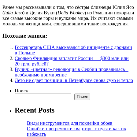
Ранее мы рассказывали о том, что сёстры-близнецы Юлия Ясо
(
Iulia Jaso
) и Делия Вуки (
Delia Wookey
) из Румынии покорили
все самые высокие горы и вулканы мира. Их считают самыми
молодыми женщинами, совершившими такие восхождения.
Похожие записи:
Госсекретарь США высказался об инциденте с дронами
в Польше
Сколько Финляндия заплатит России — $300 млн или
20 трлн рублей?
Вучич: «цветная» революция в Сербии провалилась –
необходимо примирение
Лето не сдает позиции: в Петербурге снова сухо и тепло
Поиск
Поиск
Recent Posts
Виды инструментов для поклейки обоев
Ошибки при ремонте квартиры с нуля и как их
избежать