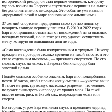
исторический рекорд: он стал первым человеком, которому
удалось взойти на Эверест и спуститься с вершины на лыжах
без дополнительного кислорода. Это событие уже назвали
«прорывной вехой в мире горнолыжного альпинизма».
37-летний спортсмен предпринял свою третью попытку
покорить главную вершину планеты. В 2019 и 2022 годах
Баргелю пришлось отказаться от восхождений из-за опасных
погодных условий, но на этот раз ему удалось осуществить
мечту, которую он вынашивал долгие годы.
«Само восхождение было изнурительным и трудным. Никогда
прежде я не проводил столько времени на такой высоте, и это
стало отдельным вызовом», — признался спортсмен. По его
словам, спуск на лыжах с Эвереста без кислорода был
заветной целью.
Подъём оказался особенно опасным: Баргелю понадобилось
почти 16 часов, чтобы пройти «зону смерти» — участок выше
8 тысяч метров, где воздух настолько разрежен, что человек
получает лишь треть кислорода от уровня моря. На такой
высоте велик риск отёка лёгких, повреждения мозга или
смерти.
Во вторник утром Баргель начал спуск и преодолел ледопад
Кхумбу — один из самых рискованных участков Эвереста с