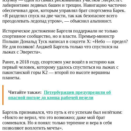
лабиринтами ледяных башен и трещин. Навигацию частично
обеспечивал дрон, которым управлял брат спортсмена Барек.
«Я разделил спуск на две части, так как безопаснее всего
преодолевать ледопад утром», — объяснил альпинист.
Историческое достижение Баргеля поддержали не только
спортивное сообщество, но и власти. Премьер-министр
Польши Дональд Туск написал в соцсети X: «Небо — предел?
Не для поляков! Анджей Баргель только что спустился на
лыжах с Эвереста».
Ранее, в 2018 году, спортсмен уже вошёл в историю как
первый человек, которому удалось спуститься на лыжах с
пакистанской горы К2 — второй по высоте вершины
планеты.
Читайте также:
Петербуржцев предупредили об
опасной погоде до конца рабочей недели
Баргель признавался, что путь к его успехам был нелёгким:
«Никто не верил, что это возможно; даже мой брат
сомневался. Но я понял: только терпение и вера в себя
позволяют воплотить мечты».