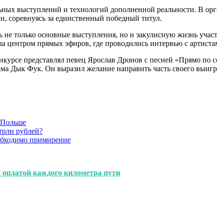
ных выступлений и технологий дополненной реальности. В орга
н, соревнуясь за единственный победный титул.
ь не только основные выступления, но и закулисную жизнь учас
ала центром прямых эфиров, где проводились интервью с артист
нкурсе представлял певец Ярослав Дронов с песней «Прямо по с
ма Дык Фук. Он выразил желание направить часть своего выигр
в Польше
трлн рублей?
обходимо примирение
 оплатой каждого километра пути