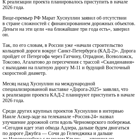
К реализации проекта планировалось приступить в начале
2026 года.
Вице-премьер РФ Марат Хуснуллин заявил об отсутствии
в стране сложностей с финансированием дорожных объектов.
Деньги на эти цели «на ближайшие три года есть», заверил
он.
Так, по его словам, в России уже «начали строительство
кольцевой дороги вокруг Санкт-Петербурга (КАД-2)». Дорога
пройдет от Петергофа через Гатчину, Отрадное, Всеволожск,
Токсово, Агалатово до пересечения с трассой «Скандинавия»
с выходами на платную дорогу М-11 и будущий Восточный
скоростной диаметр.
Месяц назад Хуснуллин на международной
специализированной выставке «Дорога-2025» заявлял, что
к реализации проекта КАД-2 планируют приступить в начале
2026 года.
Среди других крупных проектов Хуснуллин в интервью
Наиле Аскер-заде на телеканале «Россия-24» назвал
улучшение дорожной сети вдоль Черноморского побережья.
«Сегодня идет этап обхода Адлера, дальше будем двигаться
по дороге Джубга — Сочи до Геленджика и дальше
до Новороссийска с выходом Крым», — уточнил он.