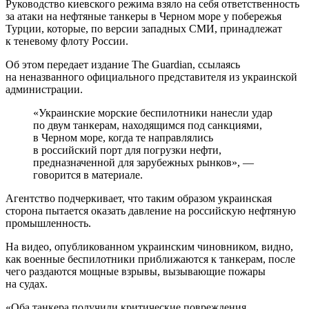
Руководство киевского режима взяло на себя ответственность
за атаки на нефтяные танкеры в Черном море у побережья
Турции, которые, по версии западных СМИ, принадлежат
к теневому флоту России.
Об этом передает издание The Guardian, ссылаясь
на неназванного официального представителя из украинской
администрации.
«Украинские морские беспилотники нанесли удар
по двум танкерам, находящимся под санкциями,
в Черном море, когда те направлялись
в российский порт для погрузки нефти,
предназначенной для зарубежных рынков», —
говорится в материале.
Агентство подчеркивает, что таким образом украинская
сторона пытается оказать давление на российскую нефтяную
промышленность.
На видео, опубликованном украинским чиновником, видно,
как военные беспилотники приближаются к танкерам, после
чего раздаются мощные взрывы, вызывающие пожары
на судах.
«Оба танкера получили критические повреждения