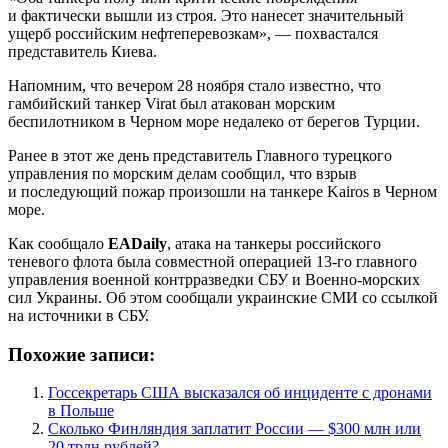
и фактически вышли из строя. Это нанесет значительный
ущерб российским нефтеперевозкам», — похвастался
представитель Киева.
Напомним, что вечером 28 ноября стало известно, что
гамбийский танкер Virat был атакован морским
беспилотником в Черном море недалеко от берегов Турции.
Ранее в этот же день представитель Главного турецкого
управления по морским делам сообщил, что взрыв
и последующий пожар произошли на танкере Kairos в Черном
море.
Как сообщало
EADaily
, атака на танкеры российского
теневого флота была совместной операцией 13-го главного
управления военной контрразведки СБУ и Военно-морских
сил Украины. Об этом сообщали украинские СМИ со ссылкой
на источники в СБУ.
Похожие записи:
Госсекретарь США высказался об инциденте с дронами
в Польше
Сколько Финляндия заплатит России — $300 млн или
20 трлн рублей?