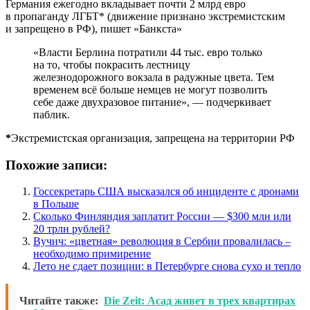
Германия ежегодно вкладывает почти 2 млрд евро
в пропаганду ЛГБТ* (движение признано экстремистским
и запрещено в РФ), пишет «Банкста»
«Власти Берлина потратили 44 тыс. евро только
на то, чтобы покрасить лестницу
железнодорожного вокзала в радужные цвета. Тем
временем всё больше немцев не могут позволить
себе даже двухразовое питание», — подчеркивает
паблик.
*
Экстремистская организация, запрещена на территории РФ
Похожие записи:
Госсекретарь США высказался об инциденте с дронами
в Польше
Сколько Финляндия заплатит России — $300 млн или
20 трлн рублей?
Вучич: «цветная» революция в Сербии провалилась –
необходимо примирение
Лето не сдает позиции: в Петербурге снова сухо и тепло
Читайте также:
Die Zeit: Асад живет в трех квартирах