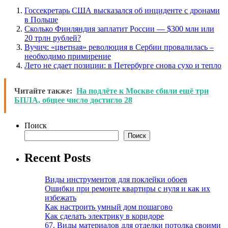
Госсекретарь США высказался об инциденте с дронами
в Польше
Сколько Финляндия заплатит России — $300 млн или
20 трлн рублей?
Вучич: «цветная» революция в Сербии провалилась –
необходимо примирение
Лето не сдает позиции: в Петербурге снова сухо и тепло
Читайте также:
На подлёте к Москве сбили ещё три
БПЛА, общее число достигло 28
Поиск
Поиск
Recent Posts
Виды инструментов для поклейки обоев
Ошибки при ремонте квартиры с нуля и как их
избежать
Как настроить умный дом пошагово
Как сделать электрику в коридоре
67. Виды материалов для отделки потолка своими