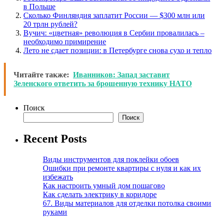
в Польше
Сколько Финляндия заплатит России — $300 млн или
20 трлн рублей?
Вучич: «цветная» революция в Сербии провалилась –
необходимо примирение
Лето не сдает позиции: в Петербурге снова сухо и тепло
Читайте также:
Иванников: Запад заставит
Зеленского ответить за брошенную технику НАТО
Поиск
Поиск
Recent Posts
Виды инструментов для поклейки обоев
Ошибки при ремонте квартиры с нуля и как их
избежать
Как настроить умный дом пошагово
Как сделать электрику в коридоре
67. Виды материалов для отделки потолка своими
руками