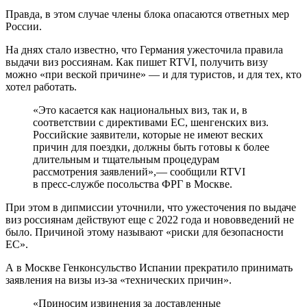
Правда, в этом случае члены блока опасаются ответных мер
России.
На днях стало известно, что Германия ужесточила правила
выдачи виз россиянам. Как пишет RTVI, получить визу
можно «при веской причине» — и для туристов, и для тех, кто
хотел работать.
«Это касается как национальных виз, так и, в
соответствии с директивами ЕС, шенгенских виз.
Российские заявители, которые не имеют веских
причин для поездки, должны быть готовы к более
длительным и тщательным процедурам
рассмотрения заявлений»,— сообщили RTVI
в пресс-службе посольства ФРГ в Москве.
При этом в дипмиссии уточнили, что ужесточения по выдаче
виз россиянам действуют еще с 2022 года и нововведений не
было. Причиной этому называют «риски для безопасности
ЕС».
А в Москве Генконсульство Испании прекратило принимать
заявления на визы из-за «технических причин».
«Приносим извинения за доставленные