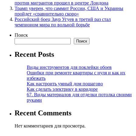
против мигрантов прошел в центре Лондона
Трамп уверен, что саммит России, США и Украины
пройдет «сравнительно скоро»
Российский боец Заур Угуев в третий раз стал
чемпионом мира по вольной борьбе
Поиск
Поиск
Recent Posts
Виды инструментов для поклейки обоев
Ошибки при ремонте квартиры с нуля и как их
избежать
Как настроить умный дом пошагово
Как сделать электрику в коридоре
67. Виды материалов для отделки потолка своими
руками
Recent Comments
Нет комментариев для просмотра.