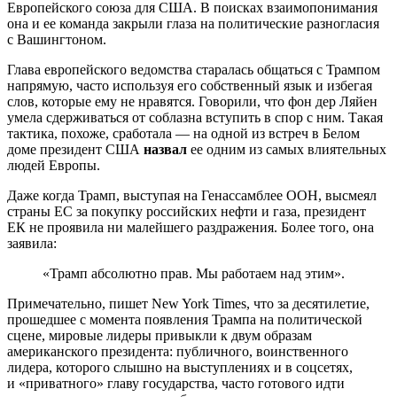
Европейского союза для США. В поисках взаимопонимания
она и ее команда закрыли глаза на политические разногласия
с Вашингтоном.
Глава европейского ведомства старалась общаться с Трампом
напрямую, часто используя его собственный язык и избегая
слов, которые ему не нравятся. Говорили, что фон дер Ляйен
умела сдерживаться от соблазна вступить в спор с ним. Такая
тактика, похоже, сработала — на одной из встреч в Белом
доме президент США
назвал
ее одним из самых влиятельных
людей Европы.
Даже когда Трамп, выступая на Генассамблее ООН, высмеял
страны ЕС за покупку российских нефти и газа, президент
ЕК не проявила ни малейшего раздражения. Более того, она
заявила:
«Трамп абсолютно прав. Мы работаем над этим».
Примечательно, пишет New York Times, что за десятилетие,
прошедшее с момента появления Трампа на политической
сцене, мировые лидеры привыкли к двум образам
американского президента: публичного, воинственного
лидера, которого слышно на выступлениях и в соцсетях,
и «приватного» главу государства, часто готового идти