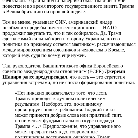
с Москвой. Украина почти наверняка была главной темой
повестки и во время второго государственного визита Трампа
в Великобританию на прошлой неделе.
Тем не менее, указывает CNN, американский лидер
не объявил вроде бы ничего сенсационного — НАТО
продолжит закупать то, что и так собиралось. Да, Трамп
сделал самый сильный крен в сторону Украины, но его
политика по-прежнему остается маятником, раскачивающимся
между мировоззрением союзников и человеком в Кремле,
который ему, судя по всему, еще нужен.
Так, руководитель Вашингтонского офиса Европейского
совета по международным отношениям (ECFR)
Джереми
Шапиро
ранее
предупреждал
, что лесть — это стратегия
управления встречами, но не способ формирования политики.
«Нет никаких доказательств того, что лесть
Трампу приводит к лучшим политическим
результатам. Наоборот, это, по-видимому,
провоцирует новые требования. Гладкий визит
может принести добрые слова или приятный твит,
но не меняет фундаментального курса подхода
Трампа <…> Предположение, что управление эго
может превратиться в долговременные
политические достижения, ошибочно. Трамп