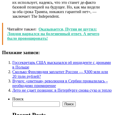
их использует, надеясь, что это станет де-факто
базовой позицией на будущее. Но, как мы видели
за оба срока Трампа, никаких гарантий нет», —
заключает The Independent.
Читайте также:
Оказывается, Путин не шутил:
Лондон нарвался на болезненный ответ. А нечего
было провоцировать!
Похожие записи:
Госсекретарь США высказался об инциденте с дронами
в Польше
Сколько Финляндия заплатит России — $300 млн или
20 трлн рублей?
Вучич: «цветная» революция в Сербии провалилась –
необходимо примирение
Лето не сдает позиции: в Петербурге снова сухо и тепло
Поиск
Поиск