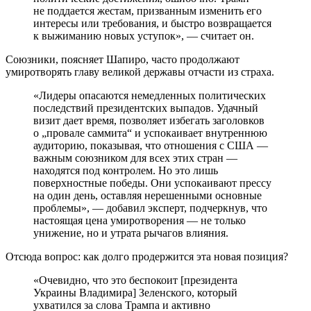
не поддается жестам, призванным изменить его
интересы или требования, и быстро возвращается
к выжиманию новых уступок», — считает он.
Союзники, поясняет Шапиро, часто продолжают
умиротворять главу великой державы отчасти из страха.
«Лидеры опасаются немедленных политических
последствий президентских выпадов. Удачный
визит дает время, позволяет избегать заголовков
о „провале саммита“ и успокаивает внутреннюю
аудиторию, показывая, что отношения с США —
важным союзником для всех этих стран —
находятся под контролем. Но это лишь
поверхностные победы. Они успокаивают прессу
на один день, оставляя нерешенными основные
проблемы», — добавил эксперт, подчеркнув, что
настоящая цена умиротворения — не только
унижение, но и утрата рычагов влияния.
Отсюда вопрос: как долго продержится эта новая позиция?
«Очевидно, что это беспокоит [президента
Украины Владимира] Зеленского, который
ухватился за слова Трампа и активно