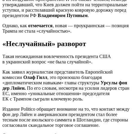
утверждавший, что Киев должен пойти на территориальные
уступки, и расстилавший красную ковровую дорожку перед
президентом РФ
Владимиром Путиным
.
Однако, как
отмечается
, новая — проукраинская — позиция
Трампа не стала «случайностью».
«Неслучайный» разворот
Такая неожиданная вовлеченность президента США
в украинский вопрос «не была случайной».
Как заявил журналистам представитель Европейский
комиссии
Олаф Гилл
, это произошло благодаря
«дипломатическим навыкам» главы структуры
Урсулы фон
дер Ляйен.
По его словам, несмотря на усилия лидеров стран
ЕС, именно «уникальные отношения» председателя
ЕК с Трампом сыграли ключевую роль.
Издание Politico обращает внимание на то, что контакт между
фон дер Ляйен и американским президентом стал более
тесным после июльского саммита в Шотландии, где стороны
согласовали скандальное торговое соглашение.