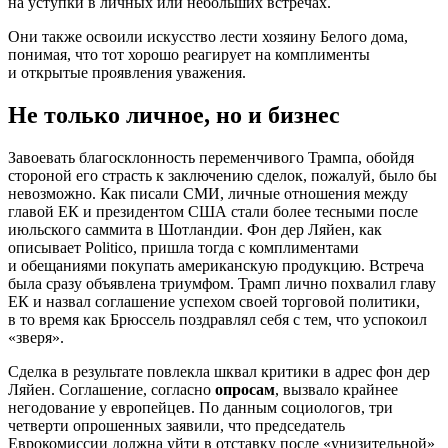
на уступки в личных или небольших встречах.
Они также освоили искусство лести хозяину Белого дома,
понимая, что тот хорошо реагирует на комплименты
и открытые проявления уважения.
Не только личное, но и бизнес
Завоевать благосклонность переменчивого Трампа, обойдя
стороной его страсть к заключению сделок, пожалуй, было бы
невозможно. Как писали СМИ, личные отношения между
главой ЕК и президентом США стали более тесными после
июльского саммита в Шотландии. Фон дер Ляйен, как
описывает Politico, пришла тогда с комплиментами
и обещаниями покупать американскую продукцию. Встреча
была сразу объявлена триумфом. Трамп лично похвалил главу
ЕК и назвал соглашение успехом своей торговой политики,
в то время как Брюссель поздравлял себя с тем, что успокоил
«зверя».
Сделка в результате повлекла шквал критики в адрес фон дер
Ляйен. Соглашение, согласно
опросам
, вызвало крайнее
негодование у европейцев. По данным социологов, три
четверти опрошенных заявили, что председатель
Еврокомиссии должна уйти в отставку после «унизительной»