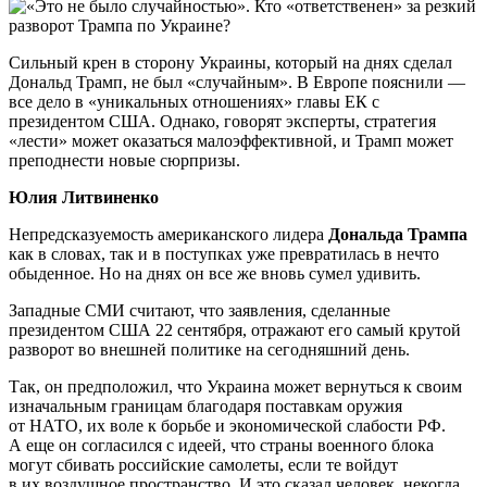
Сильный крен в сторону Украины, который на днях сделал
Дональд Трамп, не был «случайным». В Европе пояснили —
все дело в «уникальных отношениях» главы ЕК с
президентом США. Однако, говорят эксперты, стратегия
«лести» может оказаться малоэффективной, и Трамп может
преподнести новые сюрпризы.
Юлия Литвиненко
Непредсказуемость американского лидера
Дональда Трампа
как в словах, так и в поступках уже превратилась в нечто
обыденное. Но на днях он все же вновь сумел удивить.
Западные СМИ считают, что заявления, сделанные
президентом США 22 сентября, отражают его самый крутой
разворот во внешней политике на сегодняшний день.
Так, он предположил, что Украина может вернуться к своим
изначальным границам благодаря поставкам оружия
от НАТО, их воле к борьбе и экономической слабости РФ.
А еще он согласился с идеей, что страны военного блока
могут сбивать российские самолеты, если те войдут
в их воздушное пространство. И это сказал человек, некогда