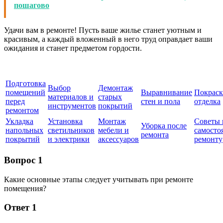
пошагово
Удачи вам в ремонте! Пусть ваше жилье станет уютным и
красивым, а каждый вложенный в него труд оправдает ваши
ожидания и станет предметом гордости.
Подготовка
Выбор
Демонтаж
помещений
Выравнивание
Покраск
материалов и
старых
перед
стен и пола
отделка
инструментов
покрытий
ремонтом
Укладка
Установка
Монтаж
Советы 
Уборка после
напольных
светильников
мебели и
самосто
ремонта
покрытий
и электрики
аксессуаров
ремонту
Вопрос 1
Какие основные этапы следует учитывать при ремонте
помещения?
Ответ 1