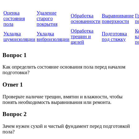
Оценка
Удаление
Обработка
Выравнивание
Г
состояния
старого
основанности
поверхности
п
пола
покрытия
Обработка
К
Укладка
Укладка
Подготовка
трещин и
к
шумоизоляции
виброизоляции
под стяжку
щелей
п
Вопрос 1
Как определить состояние основания пола перед началом
подготовки?
Ответ 1
Проверьте наличие трещин, вмятин и влажности, чтобы
понять необходимость выравнивания или ремонта.
Вопрос 2
Зачем нужен сухой и чистый фундамент перед подготовкой
пола?