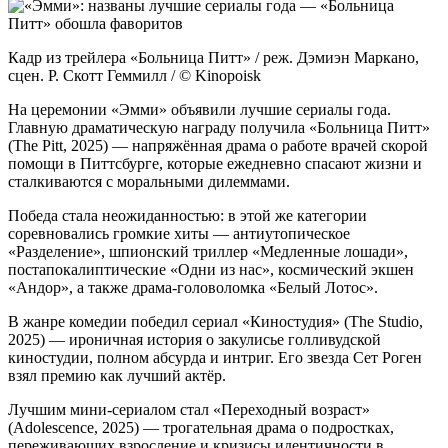
Кадр из трейлера «Больница Питт» / реж. Дэмиэн Маркано,
сцен. Р. Скотт Геммилл / © Kinopoisk
На церемонии «Эмми» объявили лучшие сериалы года.
Главную драматическую награду получила «Больница Питт»
(The Pitt, 2025) — напряжённая драма о работе врачей скорой
помощи в Питтсбурге, которые ежедневно спасают жизни и
сталкиваются с моральными дилеммами.
Победа стала неожиданностью: в этой же категории
соревновались громкие хиты — антиутопическое
«Разделение», шпионский триллер «Медленные лошади»,
постапокалиптические «Одни из нас», космический экшен
«Андор», а также драма-головоломка «Белый Лотос».
В жанре комедии победил сериал «Киностудия» (The Studio,
2025) — ироничная история о закулисье голливудской
киностудии, полном абсурда и интриг. Его звезда Сет Роген
взял премию как лучший актёр.
Лучшим мини-сериалом стал «Переходный возраст»
(Adolescence, 2025) — трогательная драма о подростках,
переживающих взросление и кризисы идентичности в