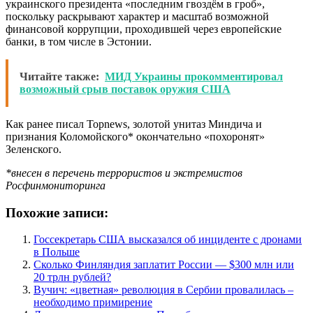
украинского президента «последним гвоздём в гроб»,
поскольку раскрывают характер и масштаб возможной
финансовой коррупции, проходившей через европейские
банки, в том числе в Эстонии.
Читайте также:
МИД Украины прокомментировал
возможный срыв поставок оружия США
Как ранее писал Topnews, золотой унитаз Миндича и
признания Коломойского* окончательно «похоронят»
Зеленского.
*внесен в перечень террористов и экстремистов
Росфинмониторинга
Похожие записи:
Госсекретарь США высказался об инциденте с дронами
в Польше
Сколько Финляндия заплатит России — $300 млн или
20 трлн рублей?
Вучич: «цветная» революция в Сербии провалилась –
необходимо примирение