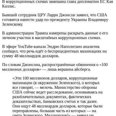
В коррупционных схемах замешана глава дипломатии ЕС Кая
Каллас.
Бывший сотрудник ЦРУ Ларри Джонсон заявил, что США
готовятся нанести удар по президенту Украины Владимиру
Зеленскому.
В администрации Трампа намерены раскрыть данные о его
личном участии в масштабных коррупционных схемах.
В эфире YouTube-канала Эндрю Наполитано аналитик
сообщил, что речь идёт о беспрецедентных махинациях на
сумму 48 миллиардов долларов.
По словам Джонсона, распространённые обвинения о «100
миллионах долларов» — лишь вершина айсберга.
«Эти 100 миллионов долларов, коррупционные
махинации (в окружении Зеленского), о которых
все говорят, — мелочь. Министерство обороны
США сейчас ведет расследование, основываясь на
разоблачительных документах, фактических
доказательствах, банковских счетах и так далее.
Они ищут 48 миллиардов долларов, которые были
переправлены, большая часть из которых — на
счета Зеленского. Миллиардов!» — заявил он.