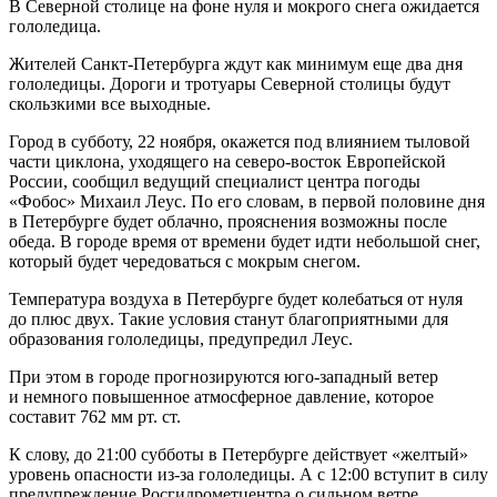
В Северной столице на фоне нуля и мокрого снега ожидается
гололедица.
Жителей Санкт-Петербурга ждут как минимум еще два дня
гололедицы. Дороги и тротуары Северной столицы будут
скользкими все выходные.
Город в субботу, 22 ноября, окажется под влиянием тыловой
части циклона, уходящего на северо-восток Европейской
России, сообщил ведущий специалист центра погоды
«Фобос» Михаил Леус. По его словам, в первой половине дня
в Петербурге будет облачно, прояснения возможны после
обеда. В городе время от времени будет идти небольшой снег,
который будет чередоваться с мокрым снегом.
Температура воздуха в Петербурге будет колебаться от нуля
до плюс двух. Такие условия станут благоприятными для
образования гололедицы, предупредил Леус.
При этом в городе прогнозируются юго-западный ветер
и немного повышенное атмосферное давление, которое
составит 762 мм рт. ст.
К слову, до 21:00 субботы в Петербурге действует «желтый»
уровень опасности из-за гололедицы. А с 12:00 вступит в силу
предупреждение Росгидрометцентра о сильном ветре