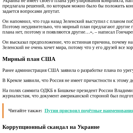
Украина не имеет своего плана урегулирования конфликта, напи
предлагала решений, по которым можно было бы положить кон
задается вопросами депутат.
Он напомнил, что года назад Зеленский выступил с планом п
Поэтому неудивительно, что мирный план предлагают другие г
плана нет, поэтому и появляются другие…», – написал Гончаре
Он высказал предположение, что истинная причина, почему на
Зеленский не очень хочет мира, потому что у его друзей все х
Мирный план США
Ранее администрация США заявила о разработке плана по урег
В Кремле заявили, что Россия не имеет причастности к этому 
На полях саммита ОДКБ в Бишкеке президент России Владимир
журналистам, что документ американской стороной был подгот
Читайте также:
Путин присвоил почётные наименования 
Коррупционный скандал на Украине