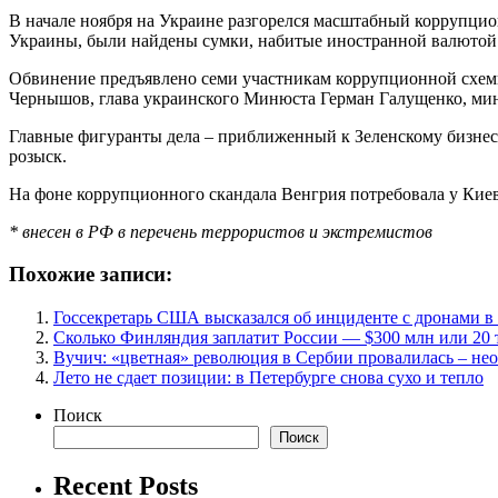
В начале ноября на Украине разгорелся масштабный коррупци
Украины, были найдены сумки, набитые иностранной валютой
Обвинение предъявлено семи участникам коррупционной схем
Чернышов, глава украинского Минюста Герман Галущенко, мин
Главные фигуранты дела – приближенный к Зеленскому бизнес
розыск.
На фоне коррупционного скандала Венгрия потребовала у Киев
* внесен в РФ в перечень террористов и экстремистов
Похожие записи:
Госсекретарь США высказался об инциденте с дронами 
Сколько Финляндия заплатит России — $300 млн или 20 
Вучич: «цветная» революция в Сербии провалилась – не
Лето не сдает позиции: в Петербурге снова сухо и тепло
Поиск
Поиск
Recent Posts