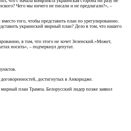
ил, что с начала конфликта украинская сторона ни разу не
кого? Чего мы ничего не писали и не предлагали?», –
вместо того, чтобы представить план по урегулированию.
едставить украинский мирный план? Дело в том, что нашего
рованию, в том, что этого не хочет Зеленский.»Может,
етах носить», – подчеркнул депутат.
пунктов.
и договоренностей, достигнутых в Анкоридже.
мирный план Трампа. Белорусский лидер позже заявил