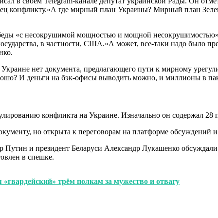
сал в своем Telegram-канале депутат украинской Рады. Он отмет
ец конфликту.»А где мирный план Украины? Мирный план Зеленс
обеды «с несокрушимой мощностью и мощной несокрушимостью» 
осударства, в частности, США.»А может, все-таки надо было пр
нко.
 Украине нет документа, предлагающего пути к мирному урегули
орошо? И деньги на бэк-офисы выводить можно, и миллионы в пак
улированию конфликта на Украине. Изначально он содержал 28 
документу, но открыта к переговорам на платформе обсуждений 
 Путин и президент Беларуси Александр Лукашенко обсуждали 
овлен в спешке.
«гвардейский» трём полкам за мужество и отвагу