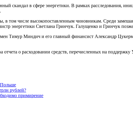
онный скандал в сфере энергетики. В рамках расследования, 
.
ы, в том числе высокопоставленным чиновникам. Среди замеша
истр энергетики Светлана Гринчук. Галущенко и Гринчук позж
мен Тимур Миндич и его главный финансист Александр Цукерма
а отчета о расходовании средств, перечисленных на поддержку
в Польше
трлн рублей?
обходимо примирение