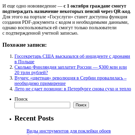
И еще одно нововведение —
с 1 октября граждане смогут
подтверждать назначение некоторых пенсий через QR-код
.
Для этого на портале «Госуслуги» станет доступна функция
создания PDF-документа с кодом и необходимыми данными,
однако воспользоваться ей смогут только пользователи
с подтвержденной учетной записью.
Похожие записи:
Госсекретарь США высказался об инциденте с дронами
в Польше
Сколько Финляндия заплатит России — $300 млн или
20 трлн рублей?
Вучич: «цветная» революция в Сербии провалилась –
необходимо примирение
Лето не сдает позиции: в Петербурге снова сухо и тепло
Поиск
Поиск
Recent Posts
Виды инструментов для поклейки обоев