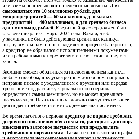
или займы не превышают определенные лимиты.
Для
самозанятых это 10 миллионов рублей, для
микропредприятий — 60 миллионов, для малых
предприятий — 400 миллионов, а для среднего бизнеса —
один миллиард рублей.
Кредитный договор должен быть
заключен не ранее 1 марта 2024 года. Важно, чтобы
у заемщика не было действующих кредитных каникул
по другим законам, он не находился в процессе банкротства,
а кредитор не обращался с исполнительными документами
или требованиями к поручителям и не взыскивал предмет
залога.
Заемщик сможет обратиться за предоставлением каникул
любым способом, предусмотренным договором, например,
направив письмо с уведомлением о вручении или передав
требование под расписку. Срок льготного периода
определяется самим заемщиком, но не может превышать
шесть месяцев. Начало каникул должно наступить не ранее
дня подачи требования и не позднее месяца после него.
Во время льготного периода
кредитор не вправе требовать
досрочного погашения обязательств, расторгать договор,
взыскивать залоговое имущество или предъявлять
требования к поручителям
. Также не начисляются штрафы
и неустойки за несвоевременный возврат задолженности.