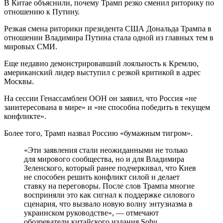
В Китае объяснили, почему Трамп резко сменил риторику по
отношению к Путину.
Резкая смена риторики президента США Дональда Трампа в
отношении Владимира Путина стала одной из главных тем в
мировых СМИ.
Еще недавно демонстрировавший лояльность к Кремлю,
американский лидер выступил с резкой критикой в адрес
Москвы.
На сессии Генассамблеи ООН он заявил, что Россия «не
заинтересована в мире» и «не способна победить в текущем
конфликте».
Более того, Трамп назвал Россию «бумажным тигром».
«Эти заявления стали неожиданными не только
для мирового сообщества, но и для Владимира
Зеленского, который ранее подчеркивал, что Киев
не способен решить конфликт силой и делает
ставку на переговоры. После слов Трампа многие
восприняли это как сигнал к поддержке силового
сценария, что вызвало новую волну энтузиазма в
украинском руководстве», — отмечают
обозреватели китайского издания Sohu.