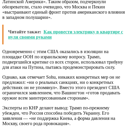
Латинской Америки». Таким образом, подчеркнули
обозреватели, стало очевидно, что Москва и Пекин
«выстраивают единый фронт против американского влияния
в западном полушарии».
Читайте также:
Как провести электрику в квартире с
нуля своими руками
Одновременно с этим США оказались в изоляции на
площадке ООН по израильскому вопросу. Трамп,
подвергшийся критике со всех сторон, использовал трибуну
для атаки на Путина, пытаясь продемонстрировать силу.
Однако, как отмечает Sohu, никаких конкретных мер он не
предложил: «ни о реальных санкциях, ни о конкретных
действиях он не упомянул». Вместо этого президент США
ограничился заявлением, что Вашингтон «готов продавать
оружие всем заинтересованным сторонам».
Эксперты из КНР делают вывод: Трамп по-прежнему
убежден, что Россия способна победить Украину. Его
заявления — «не поддержка Киева, а форма давления на
Москву, своего рода провокация».