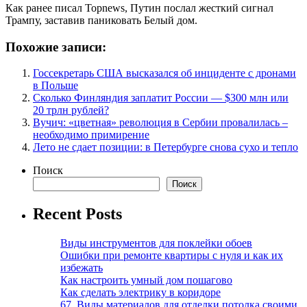
Как ранее писал Topnews, Путин послал жесткий сигнал
Трампу, заставив паниковать Белый дом.
Похожие записи:
Госсекретарь США высказался об инциденте с дронами
в Польше
Сколько Финляндия заплатит России — $300 млн или
20 трлн рублей?
Вучич: «цветная» революция в Сербии провалилась –
необходимо примирение
Лето не сдает позиции: в Петербурге снова сухо и тепло
Поиск
Поиск
Recent Posts
Виды инструментов для поклейки обоев
Ошибки при ремонте квартиры с нуля и как их
избежать
Как настроить умный дом пошагово
Как сделать электрику в коридоре
67. Виды материалов для отделки потолка своими