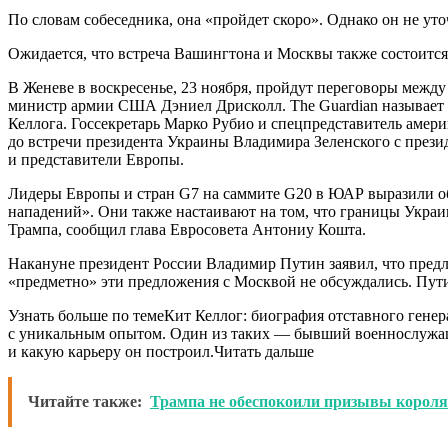
По словам собеседника, она «пройдет скоро». Однако он не уточ
Ожидается, что встреча Вашингтона и Москвы также состоится
В Женеве в воскресенье, 23 ноября, пройдут переговоры ме
министр армии США Дэниел Дрисколл. The Guardian называет 
Келлога. Госсекретарь Марко Рубио и спецпредставитель амер
до встречи президента Украины Владимира Зеленского с прези
и представители Европы.
Лидеры Европы и стран G7 на саммите G20 в ЮАР выразили об
нападений». Они также настаивают на том, что границы Украи
Трампа, сообщил глава Евросовета Антониу Кошта.
Накануне президент России Владимир Путин заявил, что пред
«предметно» эти предложения с Москвой не обсуждались. Путин
Узнать больше по темеКит Келлог: биография отставного ген
с уникальным опытом. Один из таких — бывший военнослужащий
и какую карьеру он построил.Читать дальше
Читайте также:
Трампа не обеспокоили призывы короля