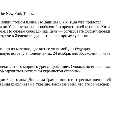
he New York Times.
о Вашингтоном плана. По данным CNN, туда уже прилетел
 по Украине на фоне сообщений о предстоящей отставке Кита
рам. По словам собеседника, цель — согласовать формулировки
рече в Женеве следует, что в ней примут участие
о, по их мнению, «делает ее уязвимой для будущих
ьную встречу в понедельник, 24 ноября, для обсуждения плана
чательного мирного урегулирования». Однако, по его словам,
ор заручиться согласием украинской стороны».
ции Белого дома Дональда Трампа много интересных личностей
ния конфликта на Украине. Рассказываем, что это за человек