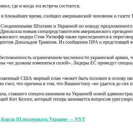
нил, где и когда эта встреча состоится.
 в ближайшее время, сообщил американский чиновник и газете T
жду Соединенными Штатами и Украиной по поводу предложенног
Дрисколла новым спецпредставителем американского президента
иканского лидера Стив Уиткофф также присоединятся к перегово
дентом Дональдом Трампом. Из сообщения DPA о предстоящей вст
еспокоенность ограничением численности украинской армии, чт
ны «не должны изменяться силой». Лидеры ЕС проведут специал
ложенный США мирный план «может быть положен в основу окон
 счел, что причина в том, что Вашингтону «не удается до сих п
ерала, ставшего спецпосланником на УкраинеВ новой администра
 Кит Келлог, который теперь занимается вопросом урегулирова
 Карла III поддержать Украину — NYT