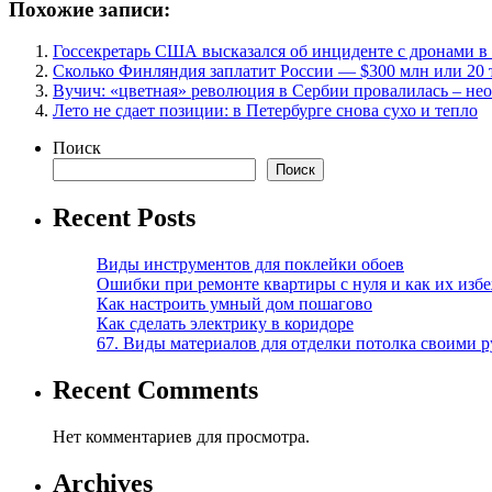
Похожие записи:
Госсекретарь США высказался об инциденте с дронами 
Сколько Финляндия заплатит России — $300 млн или 20 
Вучич: «цветная» революция в Сербии провалилась – не
Лето не сдает позиции: в Петербурге снова сухо и тепло
Поиск
Поиск
Recent Posts
Виды инструментов для поклейки обоев
Ошибки при ремонте квартиры с нуля и как их изб
Как настроить умный дом пошагово
Как сделать электрику в коридоре
67. Виды материалов для отделки потолка своими 
Recent Comments
Нет комментариев для просмотра.
Archives