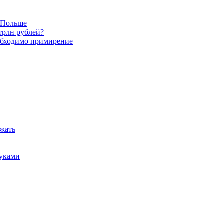
в Польше
трлн рублей?
обходимо примирение
ежать
руками