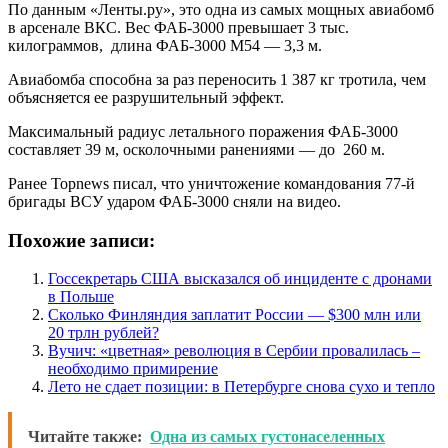
По данным «Ленты.ру», это одна из самых мощных авиабомб
в арсенале ВКС. Вес ФАБ-3000 превышает 3 тыс.
килограммов, длина ФАБ-3000 М54 — 3,3 м.
Авиабомба способна за раз переносить 1 387 кг тротила, чем
объясняется ее разрушительный эффект.
Максимальный радиус летального поражения ФАБ-3000
составляет 39 м, осколочными ранениями — до 260 м.
Ранее Topnews писал, что уничтожение командования 77-й
бригады ВСУ ударом ФАБ-3000 сняли на видео.
Похожие записи:
Госсекретарь США высказался об инциденте с дронами
в Польше
Сколько Финляндия заплатит России — $300 млн или
20 трлн рублей?
Вучич: «цветная» революция в Сербии провалилась –
необходимо примирение
Лето не сдает позиции: в Петербурге снова сухо и тепло
Читайте также:
Одна из самых густонаселенных