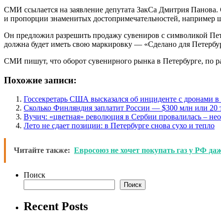
СМИ ссылается на заявление депутата ЗакСа Дмитрия Панова. 
и пропорции знаменитых достопримечательностей, например ш
Он предложил разрешить продажу сувениров с символикой Пете
должна будет иметь свою маркировку — «Сделано для Петербур
СМИ пишут, что оборот сувенирного рынка в Петербурге, по р
Похожие записи:
Госсекретарь США высказался об инциденте с дронами 
Сколько Финляндия заплатит России — $300 млн или 20 
Вучич: «цветная» революция в Сербии провалилась – не
Лето не сдает позиции: в Петербурге снова сухо и тепло
Читайте также:
Евросоюз не хочет покупать газ у РФ да
Поиск
Поиск
Recent Posts