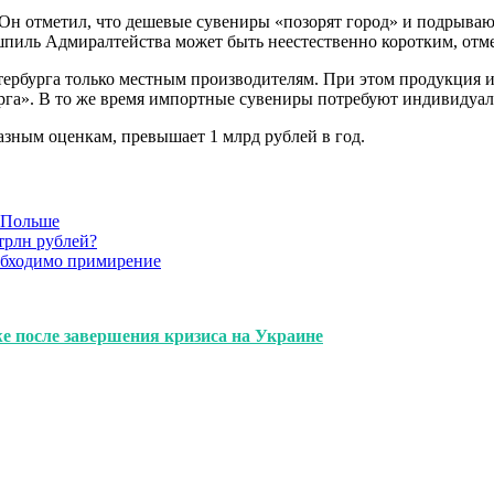
Он отметил, что дешевые сувениры «позорят город» и подрываю
пиль Адмиралтейства может быть неестественно коротким, отм
рбурга только местным производителям. При этом продукция из
га». В то же время импортные сувениры потребуют индивидуаль
азным оценкам, превышает 1 млрд рублей в год.
в Польше
трлн рублей?
обходимо примирение
же после завершения кризиса на Украине