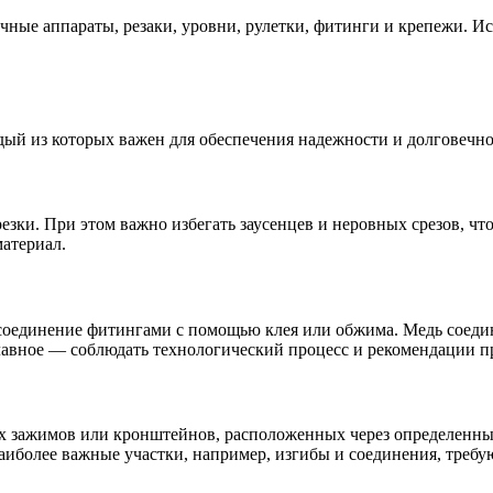
ные аппараты, резаки, уровни, рулетки, фитинги и крепежи. И
дый из которых важен для обеспечения надежности и долговечно
езки. При этом важно избегать заусенцев и неровных срезов, ч
материал.
и соединение фитингами с помощью клея или обжима. Медь соед
авное — соблюдать технологический процесс и рекомендации п
х зажимов или кронштейнов, расположенных через определенные
иболее важные участки, например, изгибы и соединения, требу