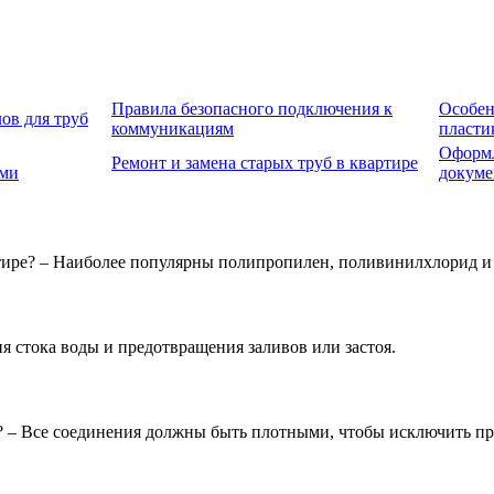
Правила безопасного подключения к
Особен
ов для труб
коммуникациям
пласти
Оформл
Ремонт и замена старых труб в квартире
ами
докуме
ртире? – Наиболее популярны полипропилен, поливинилхлорид и
я стока воды и предотвращения заливов или застоя.
? – Все соединения должны быть плотными, чтобы исключить пр