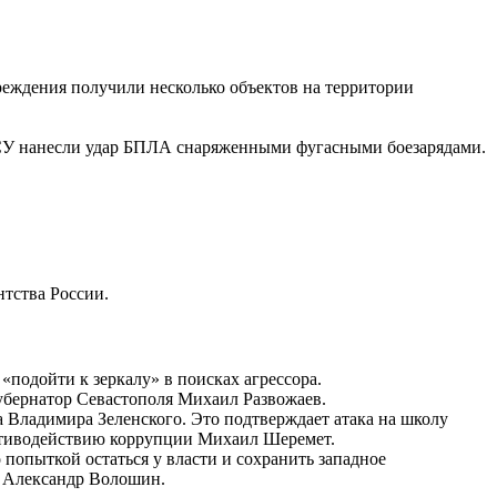
реждения получили несколько объектов на территории
 ВСУ нанесли удар БПЛА снаряженными фугасными боезарядами.
нтства России.
одойти к зеркалу» в поисках агрессора.
убернатор Севастополя Михаил Развожаев.
Владимира Зеленского. Это подтверждает атака на школу
ротиводействию коррупции Михаил Шеремет.
попыткой остаться у власти и сохранить западное
Р Александр Волошин.