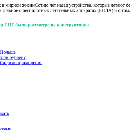
 в мирной жизниСотню лет назад устройства, которые летают бе
ли главное о беспилотных летательных аппаратах (БПЛА) и о том
ета СНГ были рассмотрены конструктивно
в Польше
трлн рублей?
обходимо примирение
ежать
руками