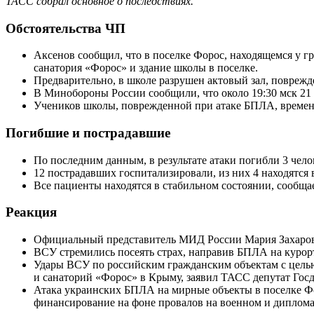
ТАСС собрал основное о последствиях.
Обстоятельства ЧП
Аксенов сообщил, что в поселке Форос, находящемся у г
санатория «Форос» и здание школы в поселке.
Предварительно, в школе разрушен актовый зал, поврежд
В Минобороны России сообщили, что около 19:30 мск 21
Учеников школы, поврежденной при атаке БПЛА, временн
Погибшие и пострадавшие
По последним данным, в результате атаки погибли 3 челов
12 пострадавших госпитализировали, из них 4 находятся 
Все пациенты находятся в стабильном состоянии, сообщае
Реакция
Официальный представитель МИД России Мария Захарова
ВСУ стремились посеять страх, направив БПЛА на курор
Удары ВСУ по российским гражданским объектам с целью
и санаторий «Форос» в Крыму, заявил ТАСС депутат Гос
Атака украинских БПЛА на мирные объекты в поселке Фор
финансирование на фоне провалов на военном и диплом