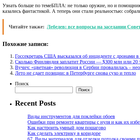
Узнать больше по темеБПЛА: не только оружие, но и помощник
казались фантастикой. А теперь они стали реальностью: собра
Читайте также:
Лебедев: все вопросы на заседании Сов
Похожие записи:
Госсекретарь США высказался об инциденте с дронами 
Сколько Финляндия заплатит России — $300 млн или 20 
Вучич: «цветная» революция в Сербии провалилась – не
Лето не сдает позиции: в Петербурге снова сухо и тепло
Поиск
Поиск
Recent Posts
Виды инструментов для поклейки обоев
Ошибки при ремонте квартиры с нуля и как их изб
Как настроить умный дом пошагово
Как сделать электрику в коридоре
67. Виды материалов для отделки потолка своими 