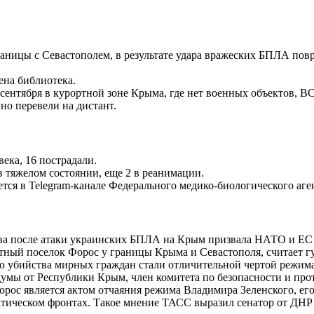
раницы с Севастополем, в результате удара вражеских БПЛА пов
ена библиотека.
 сентября в курортной зоне Крыма, где нет военных объектов,
о перевели на дистант.
ека, 16 пострадали.
в тяжелом состоянии, еще 2 в реанимации.
тся в Telegram-канале Федерального медико-биологического аге
 после атаки украинских БПЛА на Крым призвала НАТО и ЕС «п
тный поселок Форос у границы Крыма и Севастополя, считает г
 убийства мирных граждан стали отличительной чертой режима 
думы от Республики Крым, член комитета по безопасности и п
ос является актом отчаяния режима Владимира Зеленского, его 
атическом фронтах. Такое мнение ТАСС выразил сенатор от ДН