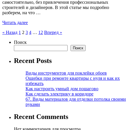
самостоятельно, без привлечения профессиональных
строителей и дизайнеров. В этой статье мы подробно
разберем, на что …
Читать далее
Пагинация
« Назад
1
2
3
4
…
12
Вперед »
записей
Поиск
Поиск
Recent Posts
Виды инструментов для поклейки обоев
Ошибки при ремонте квартиры с нуля и как их
избежать
Как настроить умный дом пошагово
Как сделать электрику в коридоре
67. Виды материалов для отделки потолка своими
руками
Recent Comments
Нет комментариев для просмотра.