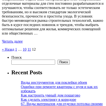
отделочные материалы для стен постоянно разрабатываются и
улучшаются, чтобы соответствовать не только эстетическим
требованиям, но и высоким стандартам экологической
безопасности, прочности и простоты ухода. В условиях
быстро меняющегося рынка строительных технологий, важно
быть в курсе последних новинок и трендов, чтобы выбрать
оптимальные решения для жилья, коммерческих помещений
или общественных …
Читать далее
Пагинация
« Назад
1
…
10
11
12
записей
Поиск
Поиск
Recent Posts
Виды инструментов для поклейки обоев
Ошибки при ремонте квартиры с нуля и как их
избежать
Как настроить умный дом пошагово
Как сделать электрику в коридоре
67. Виды материалов для отделки потолка своими