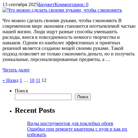
13 сентября 2025
Бюджет
Комментарии: 0
Что можно сделать своими руками, чтобы сэкономить В
современном мире экономия становится неотъемлемой частью
нашей жизни. Люди ищут разные способы уменьшить
расходы, внеся в повседневность немного творчества и
навыков. Одним из наиболее эффективных и приятных
решений является создание вещей своими руками. Такой
подход позволяет не только сэкономить деньги, но и получить
уникальные, персонализированные предметы, а …
Читать далее
Пагинация
« Назад
1
…
10
11
12
записей
Поиск
Поиск
Recent Posts
Виды инструментов для поклейки обоев
Ошибки при ремонте квартиры с нуля и как их
избежать