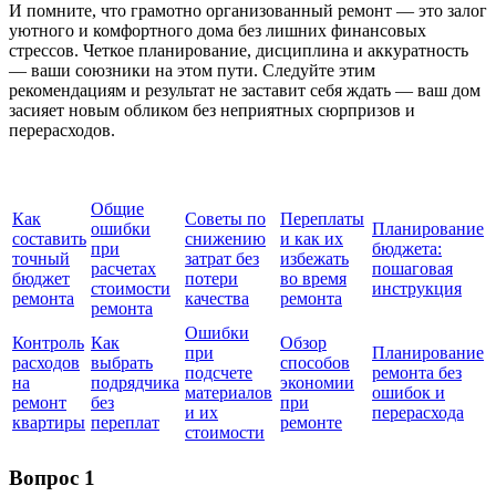
И помните, что грамотно организованный ремонт — это залог
уютного и комфортного дома без лишних финансовых
стрессов. Четкое планирование, дисциплина и аккуратность
— ваши союзники на этом пути. Следуйте этим
рекомендациям и результат не заставит себя ждать — ваш дом
засияет новым обликом без неприятных сюрпризов и
перерасходов.
Общие
Как
Советы по
Переплаты
ошибки
Планирование
составить
снижению
и как их
при
бюджета:
точный
затрат без
избежать
расчетах
пошаговая
бюджет
потери
во время
стоимости
инструкция
ремонта
качества
ремонта
ремонта
Ошибки
Контроль
Как
Обзор
при
Планирование
расходов
выбрать
способов
подсчете
ремонта без
на
подрядчика
экономии
материалов
ошибок и
ремонт
без
при
и их
перерасхода
квартиры
переплат
ремонте
стоимости
Вопрос 1