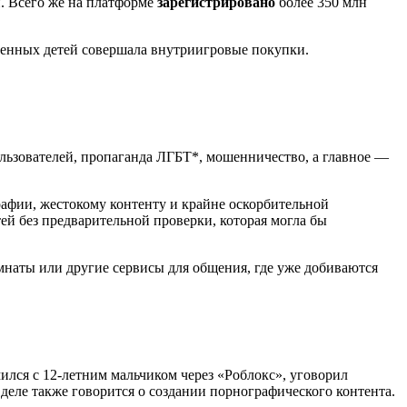
н. Всего же на платформе
зарегистрировано
более 350 млн
шенных детей совершала внутриигровые покупки.
льзователей, пропаганда ЛГБТ*, мошенничество, а главное —
афии, жестокому контенту и крайне оскорбительной
й без предварительной проверки, которая могла бы
омнаты или другие сервисы для общения, где уже добиваются
лся с 12-летним мальчиком через «Роблокс», уговорил
 деле также говорится о создании порнографического контента.