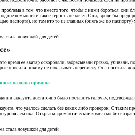
проблема в том, что вместо того, чтобы с ними бороться, они бл
 родное комьюнити такое терпеть не хочет. Они, вроде бы пред
ью паспорта), но там кто то из главных (опять же по паспорту)
се»
 это время ее аватар оскорбляли, забрасывали грязью, убивали,
рые просили никому не показывать переписку. Она посетила до
янск: названа причина
здании аккаунта достаточно было поставить галочку, подтвержд
каунта, что удалось сделать без каких либо проверок. С таким 
цензурная лексика. Открыты «романтические комнаты» без возра