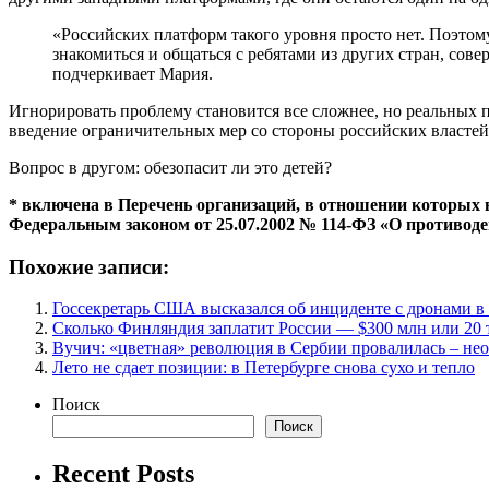
«Российских платформ такого уровня просто нет. Поэтому
знакомиться и общаться с ребятами из других стран, со
подчеркивает Мария.
Игнорировать проблему становится все сложнее, но реальных 
введение ограничительных мер со стороны российских властей 
Вопрос в другом: обезопасит ли это детей?
* включена в Перечень организаций, в отношении которых 
Федеральным законом от 25.07.2002 № 114-ФЗ «О противоде
Похожие записи:
Госсекретарь США высказался об инциденте с дронами 
Сколько Финляндия заплатит России — $300 млн или 20 
Вучич: «цветная» революция в Сербии провалилась – не
Лето не сдает позиции: в Петербурге снова сухо и тепло
Поиск
Поиск
Recent Posts