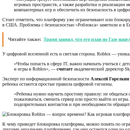
игровых пространств, а также разработки и реализации 
компьютерных игр и обеспечить их безопасность в цифр
Стоит отметить, что платформу уже ограничивают или блокиру
в США. Проблемы с безопасностью «Роблокса» заметили и в Е
Читайте также:
Трамп заявил, что его план по Газе нац
У цифровой вселенной есть и светлая сторона. Roblox — уник
«Чтобы попасть в сферу IT, важно начинать учиться с де
и игры в Roblox», —
считает
академический директор Sk
Эксперт по информационной безопасности
Алексей Горелкин
ребенка остаются простые правила цифровой гигиены.
«Ребенка нужно научить простому правилу: не общаться с
пожаловаться, сменить сервер или просто выйти из игры.
подозрительных контактов и при необходимости обраща
К чему приведет блокировка платформы, можно понять по огра
другими западными платформами, где они остаются один на од