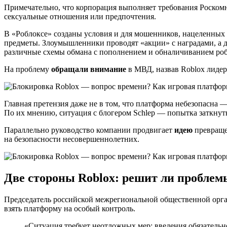
Примечательно, что корпорация выполняет требования Роскомн
сексуальные отношения или предпочтения.
В «Роблоксе» созданы условия и для мошенников, нацеленных 
предметы. Злоумышленники проводят «акции» с наградами, а 
различные схемы обмана с пополнением и обналичиванием ро
На проблему
обращали внимание
в МВД, назвав Roblox лиде
Главная претензия даже не в том, что платформа небезопасна 
По их мнению, ситуация с блогером Schlep — попытка заткнут
Параллельно руководство компании продвигает
идею
превраще
на безопасности несовершеннолетних.
Две стороны Roblox: решит ли пробле
Председатель российской межрегиональной общественной ор
взять платформу на особый контроль.
«Ситуация требует неотложных мер: введения обязательн