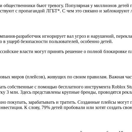
 общественники бьют тревогу. Популярная у миллионов детей п
дствуют с пропагандой ЛГБТ*. С чем это связано и заблокируют 
омпания-разработчик игнорирует вал угроз и нарушений, перекл
 в ущерб безопасности пользователей, особенно детей.
оссийские власти могут принять решение о полной блокировке 
гровых миров (плейсов), живущих по своим правилам. Важная ча
вать собственные с помощью бесплатного инструмента Roblox St
тку 3 млн. Здесь представлены крупные бренды, проводятся рек
о покупать, зарабатывать и тратить. Созданные плейсы могут п
вестиция. К слову, 79% детей пробовали или хотят создать сво