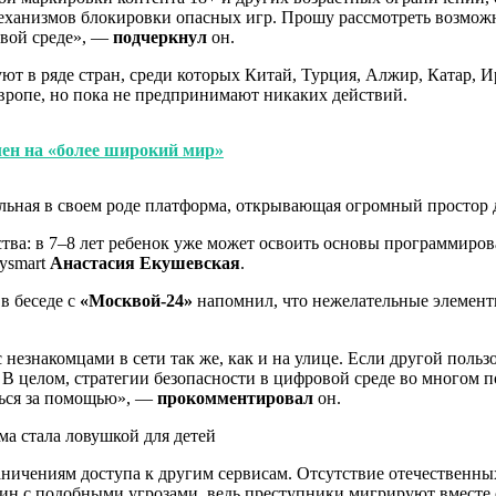
механизмов блокировки опасных игр. Прошу рассмотреть возможн
овой среде», —
подчеркнул
он.
ют в ряде стран, среди которых Китай, Турция, Алжир, Катар, 
вропе, но пока не предпринимают никаких действий.
елен на «более широкий мир»
альная в своем роде платформа, открывающая огромный простор 
тства: в 7–8 лет ребенок уже может освоить основы программиров
ysmart
Анастасия Екушевская
.
в беседе с
«Москвой-24»
напомнил, что нежелательные элементы
 незнакомцами в сети так же, как и на улице. Если другой польз
 В целом, стратегии безопасности в цифровой среде во многом 
ться за помощью», —
прокомментировал
он.
ничениям доступа к другим сервисам. Отсутствие отечественны
ин с подобными угрозами, ведь преступники мигрируют вместе 