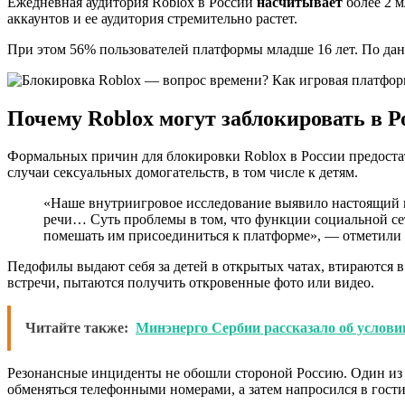
Ежедневная аудитория Roblox в России
насчитывает
более 2 м
аккаунтов и ее аудитория стремительно растет.
При этом 56% пользователей платформы младше 16 лет. По да
Почему Roblox могут заблокировать в Р
Формальных причин для блокировки Roblox в России предостат
случаи сексуальных домогательств, в том числе к детям.
«Наше внутриигровое исследование выявило настоящий п
речи… Суть проблемы в том, что функции социальной сет
помешать им присоединиться к платформе», — отметили
Педофилы выдают себя за детей в открытых чатах, втираются в
встречи, пытаются получить откровенные фото или видео.
Читайте также:
Минэнерго Сербии рассказало об услов
Резонансные инциденты не обошли стороной Россию. Один из 
обменяться телефонными номерами, а затем напросился в гости,