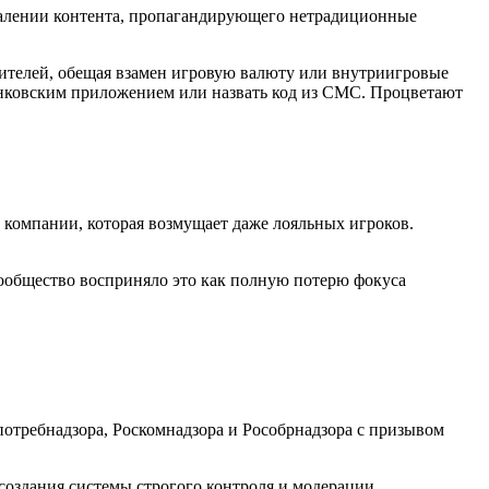
алении контента, пропагандирующего нетрадиционные
дителей, обещая взамен игровую валюту или внутриигровые
анковским приложением или назвать код из СМС. Процветают
 компании, которая возмущает даже лояльных игроков.
ообщество восприняло это как полную потерю фокуса
потребнадзора, Роскомнадзора и Рособрнадзора с призывом
создания системы строгого контроля и модерации