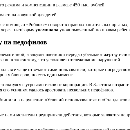
го режима и компенсации в размере 450 тыс. рублей.
в с помощью «Роблокс» говорят в правоохранительных органах,
 через платформу
упоминала
уполномоченный по правам ребенк
у на педофилов
лематичной, а злоумышленники нередко убеждают жертву испол
scord в экосистему, что усложняет отслеживание нарушений.
троль все чаще отвечают сами пользователи, которые посредств
рна у блогеров, но есть один момент…
толкнулся с угрозами исков от корпорации. В 8-летнем возрасте 
ря его усилиям удалось арестовать нескольких педофилов.
о обвинили в нарушении «Условий использования» и «Стандартов
е нами мстители предприняли действия, которые являются неп
рвис недостаточно работает с жалобами пользователей на проти