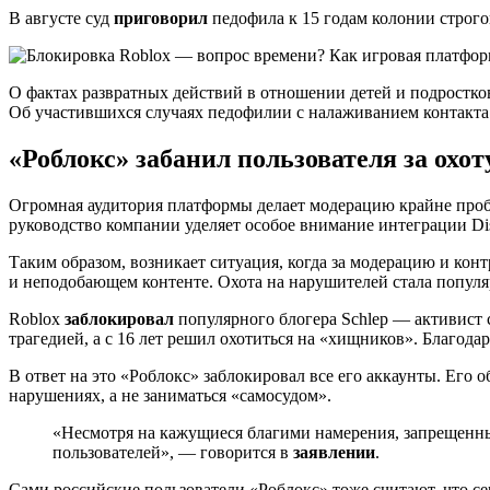
В августе суд
приговорил
педофила к 15 годам колонии строго
О фактах развратных действий в отношении детей и подростко
Об участившихся случаях педофилии с налаживанием контакта
«Роблокс» забанил пользователя за охот
Огромная аудитория платформы делает модерацию крайне проб
руководство компании уделяет особое внимание интеграции Di
Таким образом, возникает ситуация, когда за модерацию и кон
и неподобающем контенте. Охота на нарушителей стала популя
Roblox
заблокировал
популярного блогера Schlep — активист с
трагедией, а с 16 лет решил охотиться на «хищников». Благода
В ответ на это «Роблокс» заблокировал все его аккаунты. Ег
нарушениях, а не заниматься «самосудом».
«Несмотря на кажущиеся благими намерения, запрещенны
пользователей», — говорится в
заявлении
.
Сами российские пользователи «Роблокс» тоже считают, что се