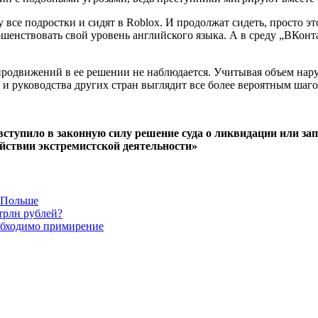
 все подростки и сидят в Roblox. И продолжат сидеть, просто эт
вершенствовать свой уровень английского языка. А в среду „ВКо
продвижений в ее решении не наблюдается. Учитывая объем нар
и руководства других стран выглядит все более вероятным шаго
вступило в законную силу решение суда о ликвидации или за
йствии экстремистской деятельности»
в Польше
трлн рублей?
обходимо примирение