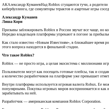
АКАлександр КуманевНад Roblox сгущаются тучи, а родители и
кибербуллинга, где симуляторы терактов и азартные игры сосе
Александр Куманев
Лиша Кори
Призывы заблокировать Roblox в России звучат все чаще, но к
Нередко владельцев платформы упрекают в погоне за прибылью
Как стало известно «Новым Известиям», в ближайшее время р
этого вопроса находится в финальной стадии.
Что такое Roblox?
Roblox — не просто игра, а целая экосистема с миллионами и
Пользователи могут как посещать готовые плейсы, так и созда
а количество разработчиков на платформе уже превышает отме
Внутри платформы используется игровая валюта Robux. Ее можн
популярными. Покупка игровых миров воспринимается и как ин
зарабатывать на ней.
Разработчик — американская компания Roblox Corporation.