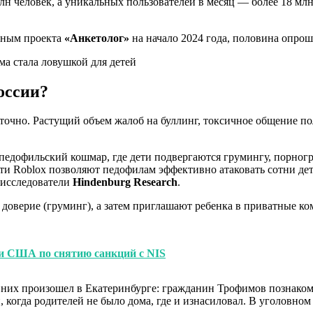
лн человек, а уникальных пользователей в месяц — более 18 мл
нным проекта
«Анкетолог»
на начало 2024 года, половина опро
оссии?
очно. Растущий объем жалоб на буллинг, токсичное общение по
едофильский кошмар, где дети подвергаются грумингу, порногр
и Roblox позволяют педофилам эффективно атаковать сотни дете
 исследователи
Hindenburg Research
.
 доверие (груминг), а затем приглашают ребенка в приватные к
ии США по снятию санкций с NIS
них произошел в Екатеринбурге: гражданин Трофимов познакоми
 когда родителей не было дома, где и изнасиловал. В уголовном