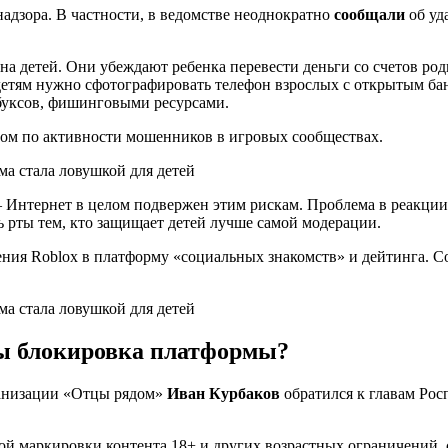
адзора. В частности, в ведомстве неоднократно
сообщали
об уд
на детей. Они убеждают ребенка перевести деньги со счетов ро
детям нужно сфотографировать телефон взрослых с открытым б
буксов, фишинговыми ресурсами.
ром по активности мошенников в игровых сообществах.
— Интернет в целом подвержен этим рискам. Проблема в реакции
ь рты тем, кто защищает детей лучше самой модерации.
ния Roblox в платформу «социальных знакомств» и дейтинга. С
мы блокировка платформы?
ганизации «Отцы рядом»
Иван Курбаков
обратился к главам Рос
ой маркировки контента 18+ и других возрастных ограничений, 