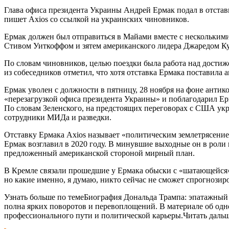
Глава офиса президента Украины Андрей Ермак подал в отстав
пишет Axios со ссылкой на украинских чиновников.
Ермак должен был отправиться в Майами вместе с нескольким
Стивом Уиткоффом и зятем американского лидера Джаредом К
По словам чиновников, целью поездки была работа над дости
из собеседников отметил, что хотя отставка Ермака поставил
Ермак уволен с должности в пятницу, 28 ноября на фоне анти
«перезагрузкой офиса президента Украины» и поблагодарил Ерм
По словам Зеленского, на предстоящих переговорах с США укр
сотрудники МИДа и разведки.
Отставку Ермака Axios называет «политическим землетрясение
Ермак возглавил в 2020 году. В минувшие выходные он в роли
предложенный американской стороной мирный план.
В Кремле связали прошедшие у Ермака обыски с «шатающейся»
но какие именно, я думаю, никто сейчас не сможет спрогнозир
Узнать больше по темеБиография Дональда Трампа: эпатажный
полна ярких поворотов и перевоплощений. В материале об одно
профессионального пути и политической карьеры.Читать даль