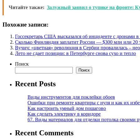
Читайте также:
Залужный заявил о тупике на фронте: К
Похожие записи:
Госсекретарь США высказался об инциденте с дронами 
Сколько Финляндия заплатит России — $300 млн или 20 
Вучич: «цветная» революция в Сербии провалилась – не
Лето не сдает позиции: в Петербурге снова сухо и тепло
Поиск
Поиск
Recent Posts
Виды инструментов для поклейки обоев
Ошибки при ремонте квартиры с нуля и как их изб
Как настроить умный дом пошагово
Как сделать электрику в коридоре
67. Виды материалов для отделки потолка своими 
Recent Comments