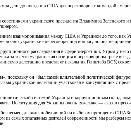
ку за день до поездки в США для переговоров с командой амери
и советниками украинского президента Владимира Зеленского 
ушнером.
жением взаимопонимания между США и Украиной до того, как У
а американо-украинские переговоры под вопрос, но она не прив
коррупционного расследования в сфере энергетики. Утром у нег
ака за то, что «украинская позиция в переговорном треке всегд
аинскую делегацию представят начальник Генштаба ВСУ, секрет
м», поскольку он «был самой влиятельной политической фигуро
 главы украинской делегации участвовал в консультациях с пре
 политической системой Украины и коррупционным скандалом. 
овать. Но ситуация для Украины очень тяжелая», — сказал пресс
 бизнесмен, дважды победивший на выборах президента СШАБио
м из самых эпатажных деятелей современности мы разберем исто
ше