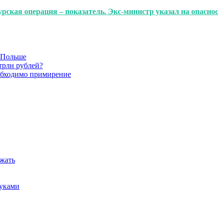
урская операция – показатель. Экс-министр указал на опасно
в Польше
трлн рублей?
обходимо примирение
ежать
руками