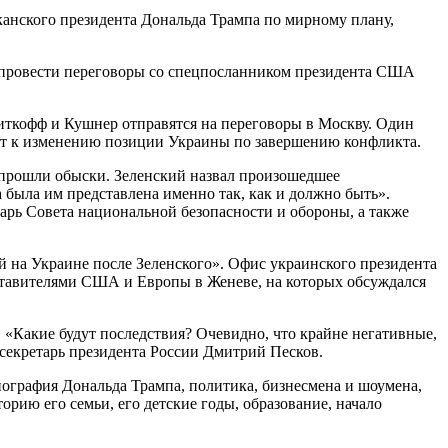
канского президента Дональда Трампа по мирному плану,
и провести переговоры со спецпосланником президента США
иткофф и Кушнер отправятся на переговоры в Москву. Один
едет к изменению позиции Украины по завершению конфликта.
о прошли обыски. Зеленский назвал произошедшее
а была им представлена именно так, как и должно быть».
арь Совета национальной безопасности и обороны, а также
й на Украине после Зеленского». Офис украинского президента
дставителями США и Европы в Женеве, на которых обсуждался
«Какие будут последствия? Очевидно, что крайне негативные,
-секретарь президента России Дмитрий Песков.
графия Дональда Трампа, политика, бизнесмена и шоумена,
рию его семьи, его детские годы, образование, начало