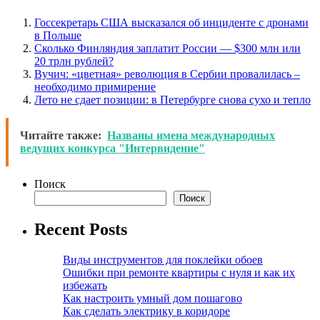
Госсекретарь США высказался об инциденте с дронами
в Польше
Сколько Финляндия заплатит России — $300 млн или
20 трлн рублей?
Вучич: «цветная» революция в Сербии провалилась –
необходимо примирение
Лето не сдает позиции: в Петербурге снова сухо и тепло
Читайте также:
Названы имена международных
ведущих конкурса "Интервидение"
Поиск
Поиск
Recent Posts
Виды инструментов для поклейки обоев
Ошибки при ремонте квартиры с нуля и как их
избежать
Как настроить умный дом пошагово
Как сделать электрику в коридоре