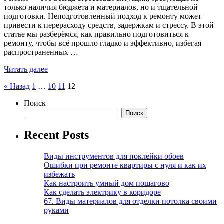
только наличия бюджета и материалов, но и тщательной
подготовки. Неподготовленный подход к ремонту может
привести к перерасходу средств, задержкам и стрессу. В этой
статье мы разберёмся, как правильно подготовиться к
ремонту, чтобы всё прошло гладко и эффективно, избегая
распространенных …
Читать далее
Пагинация
« Назад
1
…
10
11
12
записей
Поиск
Поиск
Recent Posts
Виды инструментов для поклейки обоев
Ошибки при ремонте квартиры с нуля и как их
избежать
Как настроить умный дом пошагово
Как сделать электрику в коридоре
67. Виды материалов для отделки потолка своими
руками